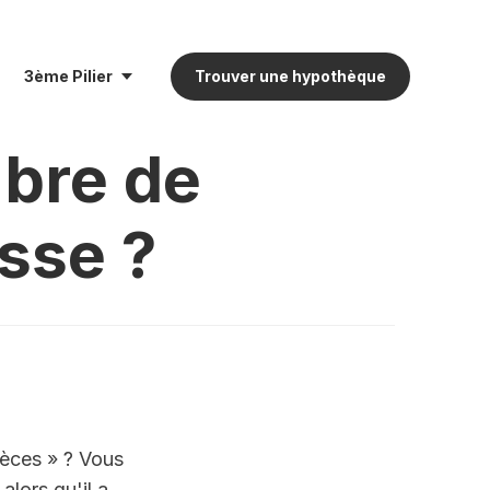
3ème Pilier
Trouver une hypothèque
bre de
sse ?
èces » ? Vous 
ors qu'il a 