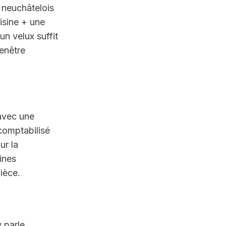
neuchâtelois 
sine + une 
un velux suffit 
enêtre 
avec une 
comptabilisé 
r la 
nes 
ièce.
 parle 