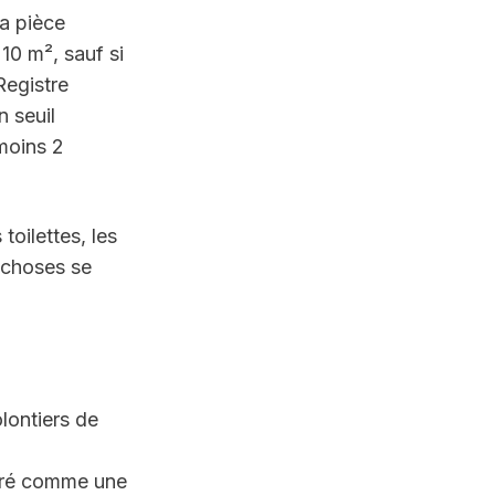
 pièce 
0 m², sauf si 
egistre 
 seuil 
oins 2 
oilettes, les 
 choses se 
ontiers de 
éré comme une 