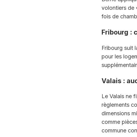
volontiers de 
fois de chambr
Fribourg :
Fribourg suit 
pour les logem
supplémentair
Valais : au
Le Valais ne f
règlements co
dimensions min
comme pièces,
commune conce