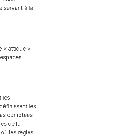
 servant à la 
« attique » 
 espaces 
 les 
finissent les 
pas comptées 
s de la 
ù les règles 