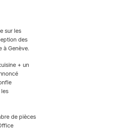
 sur les 
ception des 
re à Genève.
isine + un 
nnoncé 
nfle 
les 
mbre de pièces 
ffice 