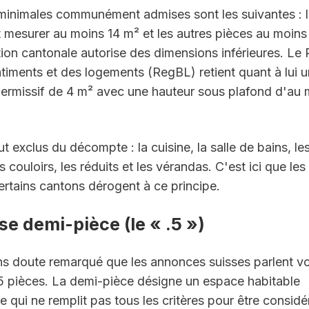
minimales communément admises sont les suivantes : la
t mesurer au moins 14 m² et les autres pièces au moins 1
ion cantonale autorise des dimensions inférieures. Le R
timents et des logements (RegBL) retient quant à lui un
permissif de 4 m² avec une hauteur sous plafond d'au m
 exclus du décompte : la cuisine, la salle de bains, les t
s couloirs, les réduits et les vérandas. C'est ici que les
ertains cantons dérogent à ce principe.
e demi-pièce (le « .5 »)
s doute remarqué que les annonces suisses parlent vol
.5 pièces. La demi-pièce désigne un espace habitable 
 qui ne remplit pas tous les critères pour être consid