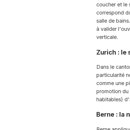
coucher et le
correspond do
salle de bains.
à valider l'ou
verticale.
Zurich : le
Dans le canton
particularité 
comme une piè
promotion du 
habitables) d
Berne : la 
Berne applique