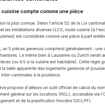
a cuisine compte comme une pièce
ion la plus connue. Selon l'article 52 de la Loi cantonale
et les installations diverses (LCI), toute cuisine (à l'ex
cuisines) est considérée comme une pièce à part entiè
 un 5 pièces genevois comprend généralement : une cu
 chambres. Le même bien à Lausanne ou Zurich serait a
ces (ou 4.5 si la cuisine est habitable). Cette règle go
nt la taille apparente des logements genevois et pousse 
inter-cantonales à la prudence.
ve propose d'ailleurs un outil officiel de calcul du no
ment général sur les locations (RGL), accessible via l'O
ogement et de la planification foncière (OCLPF).