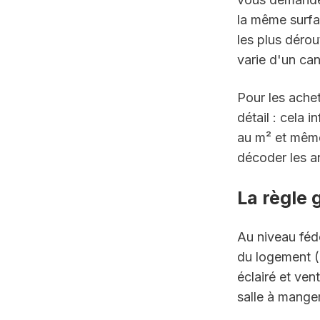
la même surfa
les plus déro
varie d'un can
Pour les ache
détail : cela 
au m² et même
décoder les a
La règle 
Au niveau fédé
du logement (
éclairé et ven
salle à mange