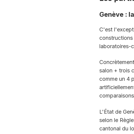
Genève : l
C'est l'except
constructions 
laboratoires-
Concrètement,
salon + trois
comme un 4 piè
artificielleme
comparaisons 
L'État de Genè
selon le Règle
cantonal du l