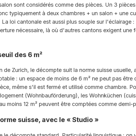
 salon sont considérés comme des pièces. Un 3 pièces 
nc typiquement à deux chambres + un salon + une cui
 La loi cantonale est aussi plus souple sur l'éclairage : 
verture nécessaire, là où d'autres cantons exigent une f
 seuil des 6 m²
 de Zurich, le décompte suit la norme suisse usuelle, 
notable : un espace de moins de 6 m² ne peut pas être 
ce, même s'il est fermé et utilisé comme chambre. Pou
logement (Wohnbauförderung), les Wohnküchen (cuisi
'au moins 12 m² peuvent être comptées comme demi-p
norme suisse, avec le « Studio »
 le décompte standard. Particularité linguistique : on y