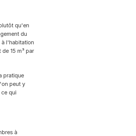
lutôt qu'en 
agement du 
 l'habitation 
 de 15 m³ par 
 pratique 
on peut y 
ce qui 
mbres à 