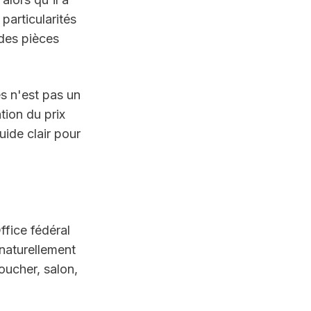
articularités 
des pièces 
 n'est pas un 
ion du prix 
de clair pour 
fice fédéral 
aturellement 
oucher, salon, 