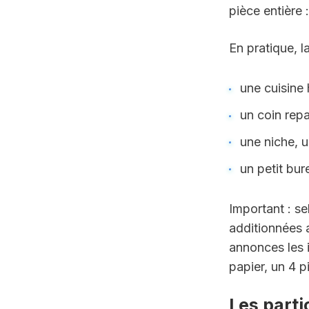
pièce entière 
En pratique, 
une cuisine 
un coin repa
une niche, 
un petit bu
Important : se
additionnées 
annonces les 
papier, un 4 
Les parti