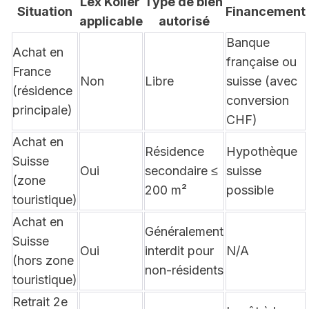
Lex Koller 
Type de bien 
Situation
Financement
applicable
autorisé
Banque 
Achat en 
française ou 
France 
Non
Libre
suisse (avec 
(résidence 
conversion 
principale)
CHF)
Achat en 
Résidence 
Hypothèque 
Suisse 
Oui
secondaire ≤ 
suisse 
(zone 
200 m²
possible
touristique)
Achat en 
Généralement 
Suisse 
Oui
interdit pour 
N/A
(hors zone 
non-résidents
touristique)
Retrait 2e 