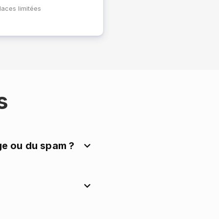
aces limitées
s
ge ou du spam ?