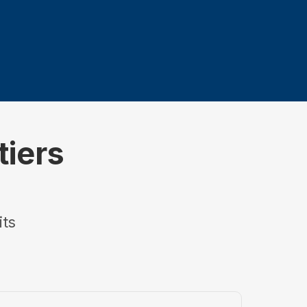
tiers
its