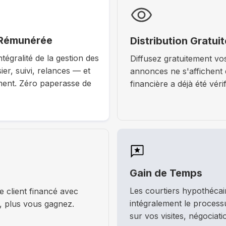
 Rémunérée
Distribution Gratu
égralité de la gestion des
Diffusez gratuitement vo
er, suivi, relances — et
annonces ne s'affichent 
ent. Zéro paperasse de
financière a déjà été véri
Gain de Temps
Les courtiers hypothécair
client financé avec
intégralement le proces
, plus vous gagnez.
sur vos visites, négociat