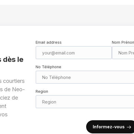
Email address
Nom Préno
 dès le
No Téléphone
 courtiers
es de Neo-
Region
ciez de
ent
vos
Informez-vous