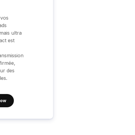
 vos
ads
ais ultra
act est
ansmission
firmée,
ur des
les.
now