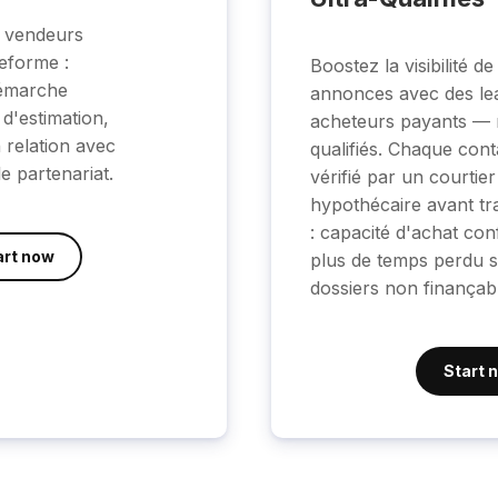
s vendeurs
teforme :
Boostez la visibilité de
démarche
annonces avec des le
 d'estimation,
acheteurs payants — m
n relation avec
qualifiés. Chaque cont
e partenariat.
vérifié par un courtier
hypothécaire avant tr
: capacité d'achat con
art now
plus de temps perdu s
dossiers non finançab
Start 